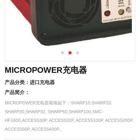
MICROPOWER充电器
产品分类：
进口充电器
产品简介：
MICROPOWER充电器规格如下：SHARP10,SHARP20,
SHARP30,SHARP32, SHARP50,SHARP100,SMC-
HF1600,ACCESS30P, ACCESS32P, ACCESS100P, ACCESS200P,
ACCESS50P, ACCESS400P。