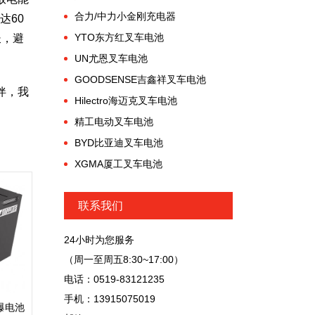
合力/中力小金刚充电器
达60
YTO东方红叉车电池
长，避
UN尤恩叉车电池
GOODSENSE吉鑫祥叉车电池
伴，我
Hilectro海迈克叉车电池
精工电动叉车电池
BYD比亚迪叉车电池
XGMA厦工叉车电池
联系我们
24小时为您服务
（周一至周五8:30~17:00）
电话：0519-83121235
手机：13915075019
 防爆电池