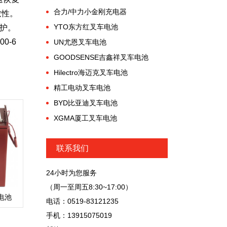
合力/中力小金刚充电器
致性。
YTO东方红叉车电池
维护。
0-6
UN尤恩叉车电池
GOODSENSE吉鑫祥叉车电池
Hilectro海迈克叉车电池
精工电动叉车电池
BYD比亚迪叉车电池
XGMA厦工叉车电池
联系我们
24小时为您服务
（周一至周五8:30~17:00）
护电池
电话：0519-83121235
手机：13915075019