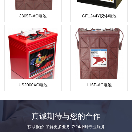
J305P-AC电池
GF1244Y胶体电池
US2000XC电池
L16P-AC电池
真诚期待与您的合作
获取报价·了解更多业务·7*24小时专业服务